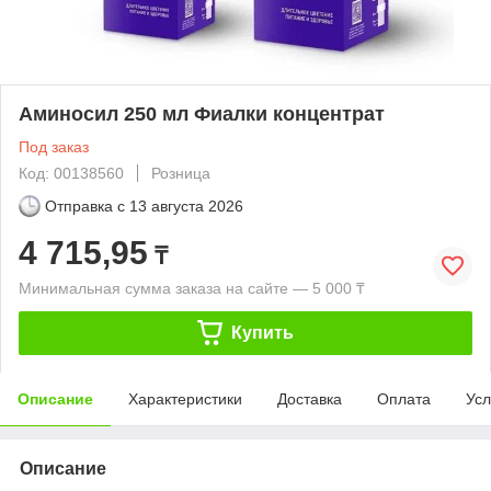
Аминосил 250 мл Фиалки концентрат
Под заказ
Код: 00138560
Розница
Отправка с
13 августа 2026
4 715,95
₸
Минимальная сумма заказа на сайте — 5 000 ₸
Купить
Описание
Характеристики
Доставка
Оплата
Усл
Описание