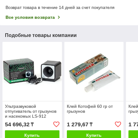
Возврат товара в течение 14 дней за счет покупателя
Все условия возврата
Подобные товары компании
Ультразвуковой
Клей Котофей 60 гр от
Клей
отпугиватель от грызунов
грызунов
грыз
и насекомых LS-912
54 696,32
1 279,67
1 7
₸
₸
Купить
Купить