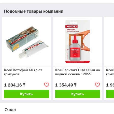
Подобные товары компании
Клей Котофей 60 гр от
Клей Контакт ПВА 60мл на
Клей
грызунов
водной основе 12055
грыз
1 284,16
1 354,49
1 9
₸
₸
Купить
Купить
О нас