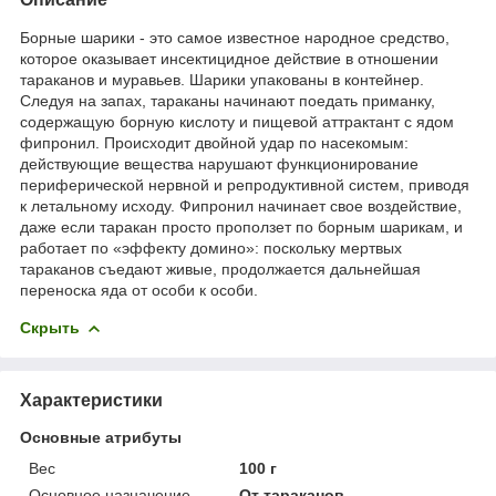
Борные шарики - это самое известное народное средство,
которое оказывает инсектицидное действие в отношении
тараканов и муравьев. Шарики упакованы в контейнер.
Следуя на запах, тараканы начинают поедать приманку,
содержащую борную кислоту и пищевой аттрактант с ядом
фипронил. Происходит двойной удар по насекомым:
действующие вещества нарушают функционирование
периферической нервной и репродуктивной систем, приводя
к летальному исходу. Фипронил начинает свое воздействие,
даже если таракан просто проползет по борным шарикам, и
работает по «эффекту домино»: поскольку мертвых
тараканов съедают живые, продолжается дальнейшая
переноска яда от особи к особи.
Скрыть
Характеристики
Основные атрибуты
Вес
100 г
Основное назначение
От тараканов