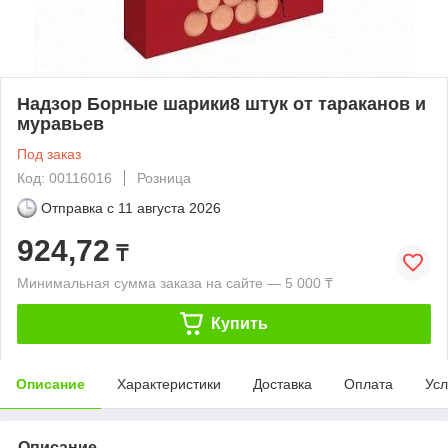
Надзор Борные шарики8 штук от тараканов и
муравьев
Под заказ
Код: 00116016
Розница
Отправка с
11 августа 2026
924,72
₸
Минимальная сумма заказа на сайте — 5 000 ₸
Купить
Описание
Характеристики
Доставка
Оплата
Усл
Описание