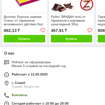
Дохлокс Борные шарики
Рубит ЗИНДАН гель от
Тар
Сгинь! от тараканов
тараканов и муравьев
прим
мгновенного дйствия 8шт
шоколадный 30гр
мура
862,13
467,91
808
₸
₸
Купить
Купить
О нас
Рейтинг не сформирован
Менее 5 отзывов за последний год
Работает с 12.05.2020
г. Семей
Семей, Казахстан
Контакты
Сегодня работает с 10:00 до 20:00