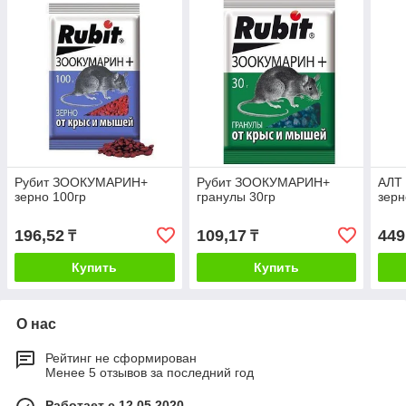
Рубит ЗООКУМАРИН+
Рубит ЗООКУМАРИН+
АЛТ
зерно 100гр
гранулы 30гр
зер
196,52
109,17
449
₸
₸
Купить
Купить
О нас
Рейтинг не сформирован
Менее 5 отзывов за последний год
Работает с 12.05.2020