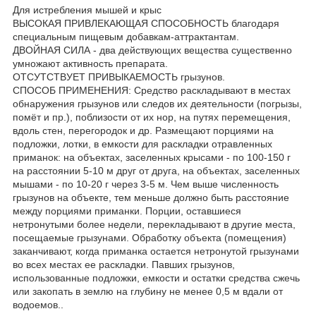
Для истребления мышей и крыс
ВЫСОКАЯ ПРИВЛЕКАЮЩАЯ СПОСОБНОСТЬ благодаря
специальным пищевым добавкам-аттрактантам.
ДВОЙНАЯ СИЛА - два действующих вещества существенно
умножают активность препарата.
ОТСУТСТВУЕТ ПРИВЫКАЕМОСТЬ грызунов.
СПОСОБ ПРИМЕНЕНИЯ: Средство раскладывают в местах
обнаружения грызунов или следов их деятельности (погрызы,
помёт и пр.), поблизости от их нор, на путях перемещения,
вдоль стен, перегородок и др. Размещают порциями на
подложки, лотки, в емкости для раскладки отравленных
приманок: на объектах, заселенных крысами - по 100-150 г
на расстоянии 5-10 м друг от друга, на объектах, заселенных
мышами - по 10-20 г через 3-5 м. Чем выше численность
грызунов на объекте, тем меньше должно быть расстояние
между порциями приманки. Порции, оставшиеся
нетронутыми более недели, перекладывают в другие места,
посещаемые грызунами. Обработку объекта (помещения)
заканчивают, когда приманка остается нетронутой грызунами
во всех местах ее раскладки. Павших грызунов,
использованные подложки, емкости и остатки средства сжечь
или закопать в землю на глубину не менее 0,5 м вдали от
водоемов..