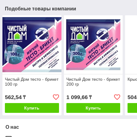
Подобные товары компании
Чистый Дом тесто - брикет
Чистый Дом тесто - брикет
Крыс
100 гр
200 гр
562,54
1 099,66
504
₸
₸
Купить
Купить
О нас