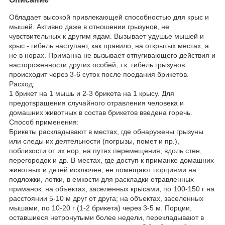
Обладает высокой привлекающей способностью для крыс и
мышей. Активно даже в отношении грызунов, не
чувствительных к другим ядам. Вызывает удушье мышей и
крыс - гибель наступает, как правило, на открытых местах, а
не в норах. Приманка не вызывает отпугивающего действия и
настороженности других особей, т.к. гибель грызунов
происходит через 3-6 суток после поедания брикетов.
Расход:
1 брикет на 1 мышь и 2-3 брикета на 1 крысу. Для
предотвращения случайного отравления человека и
домашних животных в состав брикетов введена горечь.
Способ применения:
Брикеты раскладывают в местах, где обнаружены грызуны
или следы их деятельности (погрызы, помет и пр.),
поблизости от их нор, на путях перемещения, вдоль стен,
перегородок и др. В местах, где доступ к приманке домашних
животных и детей исключен, ее помещают порциями на
подложки, лотки, в емкости для раскладки отравленных
приманок: на объектах, заселенных крысами, по 100-150 г на
расстоянии 5-10 м друг от друга; на объектах, заселенных
мышами, по 10-20 г (1-2 брикета) через 3-5 м. Порции,
оставшиеся нетронутыми более недели, перекладывают в