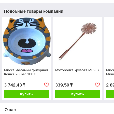
Подобные товары компании
Миска меламин фигурная
Мухобойка круглая М6267
Мис
Кошка 200мл 1007
Мишк
3 742,43
339,59
2 8
₸
₸
Купить
Купить
О нас