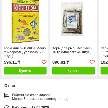
Корм для рыб АКВА Меню
Корм для рыб БАР смесь
Лапк
Универсал ( упаковка 50
10 гр (упаковка 40 штук )
85 г
штук )
штук
596,11
890,81
192
₸
₸
Купить
Купить
О нас
Рейтинг не сформирован
Менее 5 отзывов за последний год
Работает с 12.05.2020