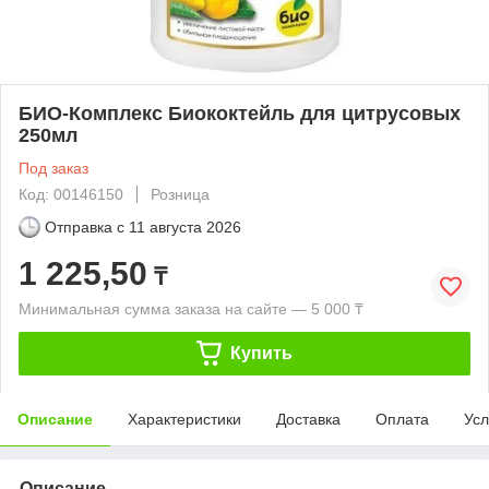
БИО-Комплекс Биококтейль для цитрусовых
250мл
Под заказ
Код: 00146150
Розница
Отправка с
11 августа 2026
1 225,50
₸
Минимальная сумма заказа на сайте — 5 000 ₸
Купить
Описание
Характеристики
Доставка
Оплата
Усл
Описание