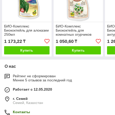
БИО-Комплекс
БИО-Комплекс
БИО
Биококтейль для алоказии
Биококтейль для
Биок
250мл
комнатных огурчиков
анту
ВитаминУС 0,250мл
1 173,22
1 050,60
1 2
₸
₸
Купить
Купить
О нас
Рейтинг не сформирован
Менее 5 отзывов за последний год
Работает с 12.05.2020
г. Семей
Семей, Казахстан
Контакты