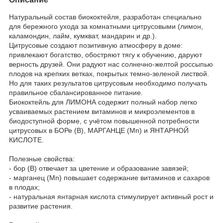
Натуральный состав биококтейля, разработан специально
для бережного ухода за комнатными цитрусовыми (лимон,
каламондин, лайм, кумкват, мандарин и др.).
Цитрусовые создают позитивную атмосферу в доме:
привлекают богатство, обостряют тягу к обучению, даруют
верность друзей. Они радуют нас солнечно-желтой россыпью
плодов на крепких ветках, покрытых темно-зеленой листвой.
Но для таких результатов цитрусовым необходимо получать
правильное сбалансированное питание.
Биококтейль для ЛИМОНА содержит полный набор легко
усваиваемых растением витаминов и микроэлементов в
биодоступной форме, с учётом повышенной потребности
цитрусовых в БОРе (В), МАРГАНЦЕ (Mn) и ЯНТАРНОЙ
КИСЛОТЕ.
Полезные свойства:
- бор (В) отвечает за цветение и образование завязей;
- марганец (Mn) повышает содержание витаминов и сахаров
в плодах;
- натуральная янтарная кислота стимулирует активный рост и
развитие растения.