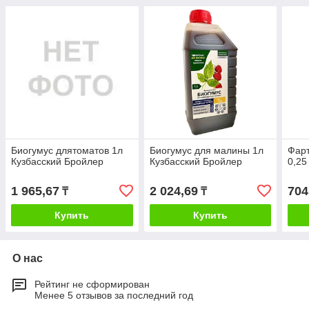
Биогумус длятоматов 1л
Биогумус для малины 1л
Фарт
Кузбасский Бройлер
Кузбасский Бройлер
0,25
1 965,67
2 024,69
704
₸
₸
Купить
Купить
О нас
Рейтинг не сформирован
Менее 5 отзывов за последний год