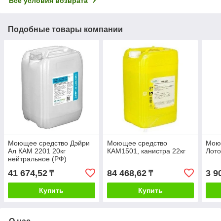
Все условия возврата
Подобные товары компании
Моющее средство Дэйри
Моющее средство
Мою
Ал КАМ 2201 20кг
КАМ1501, канистра 22кг
Лото
нейтральное (РФ)
41 674,52
84 468,62
3 9
₸
₸
Купить
Купить