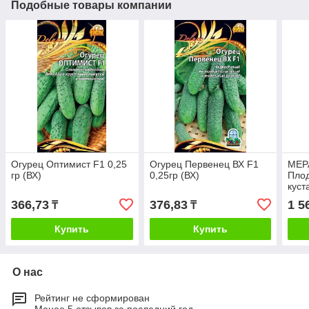
Подобные товары компании
Огурец Оптимист F1 0,25
Огурец Первенец ВХ F1
МЕР
гр (ВХ)
0,25гр (ВХ)
Пло
куст
366,73
376,83
1 5
₸
₸
Купить
Купить
О нас
Рейтинг не сформирован