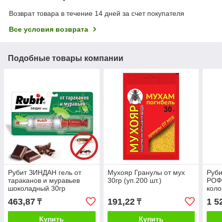
Возврат товара в течение 14 дней за счет покупателя
Все условия возврата
Подобные товары компании
Рубит ЗИНДАН гель от
Мухояр Гранулы от мух
Руб
тараканов и муравьев
30гр (уп.200 шт.)
РОФ
шоколадный 30гр
коло
вред
463,87
191,22
1 5
₸
₸
Купить
Купить