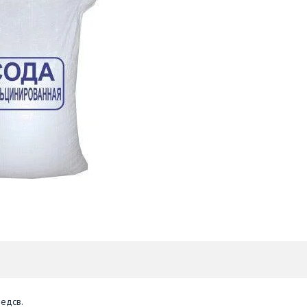
едсв.