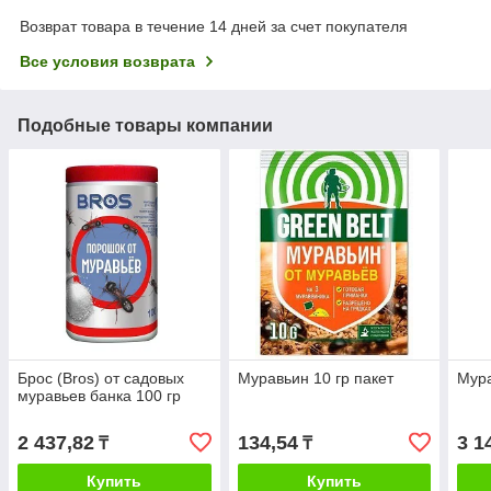
Возврат товара в течение 14 дней за счет покупателя
Все условия возврата
Подобные товары компании
Брос (Bros) от садовых
Муравьин 10 гр пакет
Мура
муравьев банка 100 гр
2 437,82
134,54
3 1
₸
₸
Купить
Купить