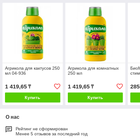
Агрикола для кактусов 250
Агрикола для комнатных
Био
мл 04-936
250 мл
стим
1 419,65
1 419,65
285
₸
₸
Купить
Купить
О нас
Рейтинг не сформирован
Менее 5 отзывов за последний год