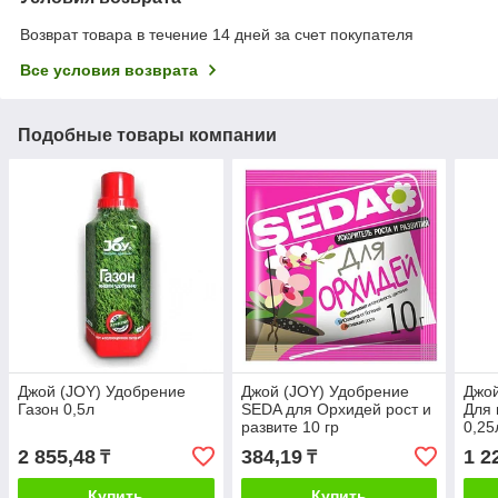
Возврат товара в течение 14 дней за счет покупателя
Все условия возврата
Подобные товары компании
Джой (JOY) Удобрение
Джой (JOY) Удобрение
Джой
Газон 0,5л
SEDA для Орхидей рост и
Для 
развите 10 гр
0,25
2 855,48
384,19
1 2
₸
₸
Купить
Купить