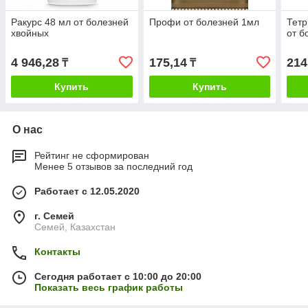
Ракурс 48 мл от болезней
Профи от болезней 1мл
Тетр
хвойных
от б
4 946,28
175,14
214
₸
₸
Купить
Купить
О нас
Рейтинг не сформирован
Менее 5 отзывов за последний год
Работает с 12.05.2020
г. Семей
Семей, Казахстан
Контакты
Сегодня работает с 10:00 до 20:00
Показать весь график работы