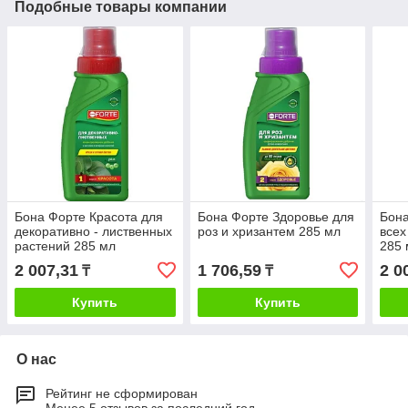
Подобные товары компании
Бона Форте Красота для
Бона Форте Здоровье для
Бона
декоративно - лиственных
роз и хризантем 285 мл
всех
растений 285 мл
285 
2 007,31
1 706,59
2 0
₸
₸
Купить
Купить
О нас
Рейтинг не сформирован