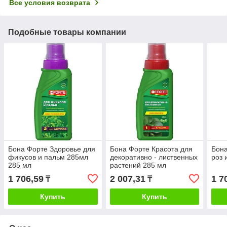
Все условия возврата
Подобные товары компании
Бона Форте Здоровье для
Бона Форте Красота для
Бона
фикусов и пальм 285мл
декоративно - лиственных
роз 
285 мл
растений 285 мл
1 706,59
2 007,31
1 7
₸
₸
Купить
Купить