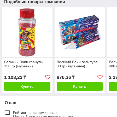
Подобные товары компании
Великий Воин гранулы
Великий Воин гель туба
Вели
150 гр (муравьи)
80 гр (тараканы)
400 
1 108,22
876,36
2 2
₸
₸
Купить
Купить
О нас
Рейтинг не сформирован
Менее 5 отзывов за последний год