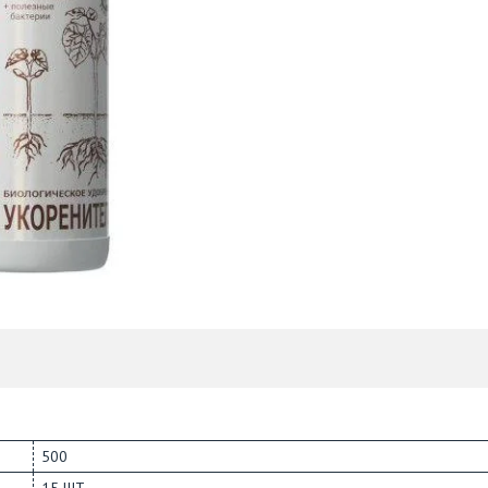
500
15 ШТ