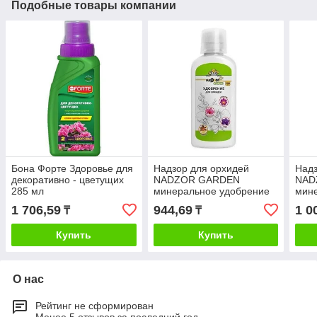
Подобные товары компании
Бона Форте Здоровье для
Надзор для орхидей
Надз
декоративно - цветущих
NADZOR GARDEN
NAD
285 мл
минеральное удобрение
мин
200 мл
200 
1 706,59
944,69
1 0
₸
₸
Купить
Купить
О нас
Рейтинг не сформирован