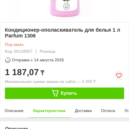
Кондиционер-ополаскиватель для белья 1 л
Parfum 1306
Под заказ
Код: 00128567
Розница
Отправка с
14 августа 2026
1 187,07
₸
Минимальная сумма заказа на сайте — 5 000 ₸
Купить
Описание
Характеристики
Доставка
Оплата
Ус
Описание