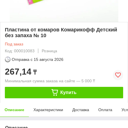
Пластина от комаров Комарикофф Детский
без запаха № 10
Под заказ
Код: 000010083
Розница
Отправка с
15 августа 2026
267,14
₸
Минимальная сумма заказа на сайте — 5 000 ₸
Купить
Описание
Характеристики
Доставка
Оплата
Усл
Описание