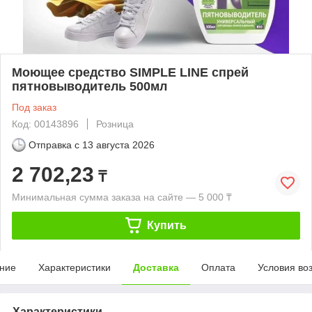
Моющее средство SIMPLE LINE спрей
пятновыводитель 500мл
Под заказ
Код: 00143896
Розница
Отправка с
13 августа 2026
2 702,23
₸
Минимальная сумма заказа на сайте — 5 000 ₸
Купить
ние
Характеристики
Доставка
Оплата
Условия во
Характеристики