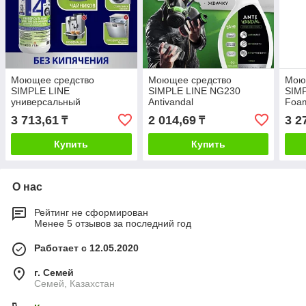
Моющее средство
Моющее средство
Мою
SIMPLE LINE
SIMPLE LINE NG230
SIMP
универсальный
Antivandal
Foam
очиститель накипи 1 л
антивандальное средство
3 713,61
2 014,69
3 2
₸
₸
150 мл
Купить
Купить
О нас
Рейтинг не сформирован
Менее 5 отзывов за последний год
Работает с 12.05.2020
г. Семей
Семей, Казахстан