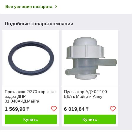
Все условия возврата
Подобные товары компании
Прокладка 2/270 к крышке
Пульсатор АДУ.02.100
ведра ДПР
БДА к Майге и Аиду
31.040АИД,Майга
1 569,96
6 019,84
₸
₸
Купить
Купить