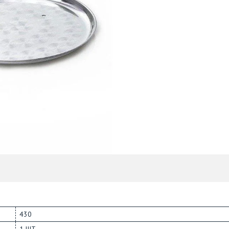
430
1 ШТ