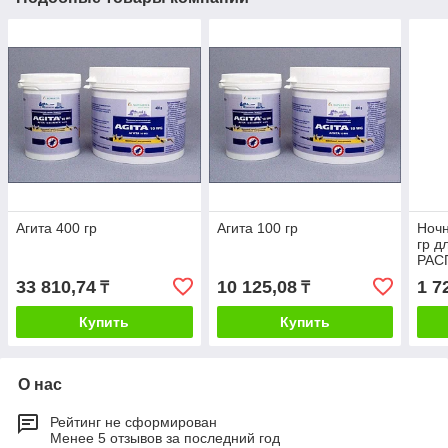
Агита 400 гр
Агита 100 гр
Ночн
гр д
РАС
33 810,74
10 125,08
1 7
₸
₸
Купить
Купить
О нас
Рейтинг не сформирован
Менее 5 отзывов за последний год