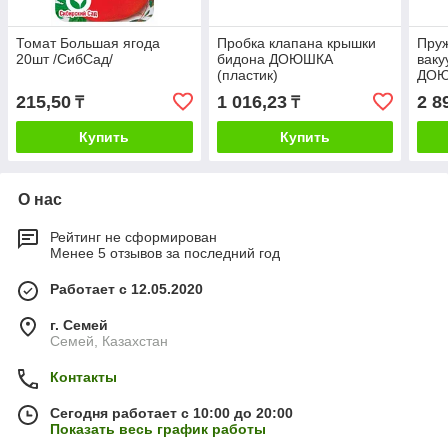
Томат Большая ягода
Пробка клапана крышки
Пру
20шт /СибСад/
бидона ДОЮШКА
ваку
(пластик)
ДО
215,50
1 016,23
2 8
₸
₸
Купить
Купить
О нас
Рейтинг не сформирован
Менее 5 отзывов за последний год
Работает с 12.05.2020
г. Семей
Семей, Казахстан
Контакты
Сегодня работает с 10:00 до 20:00
Показать весь график работы