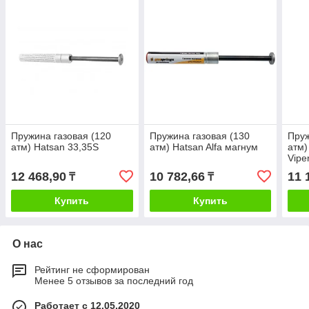
Пружина газовая (120
Пружина газовая (130
Пруж
атм) Hatsan 33,35S
атм) Hatsan Alfa магнум
атм)
Vipe
12 468,90
10 782,66
11 
₸
₸
Купить
Купить
О нас
Рейтинг не сформирован
Менее 5 отзывов за последний год
Работает с 12.05.2020