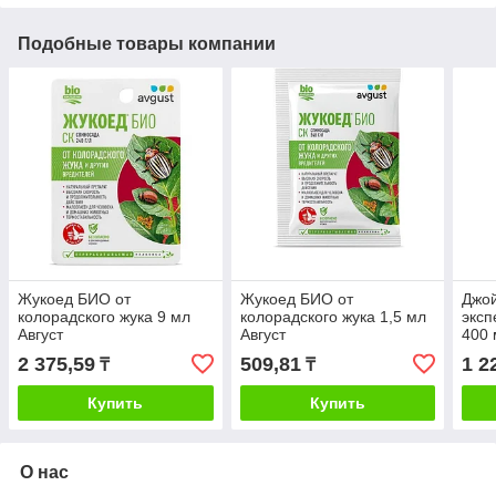
Подобные товары компании
Жукоед БИО от
Жукоед БИО от
Джо
колорадского жука 9 мл
колорадского жука 1,5 мл
эксп
Август
Август
400 
2 375,59
509,81
1 2
₸
₸
Купить
Купить
О нас