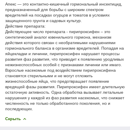
Апекс — это контактно-кишечный гормональный инсектицид,
предназначенный для борьбы с широким спектром
вредителей на посадках огурцов и томатов в условиях
защищенного грунта и садовых культур.
Действие препарата:
Действующее число препарата - пирипроксифен – это
синтетический аналог ювенильного гормона, механизм
действия которого связан с необратимыми нарушениями
гормонального баланса в организме вредителей. Попадая на
яйцекладки и личинки, пирипроксифен нарушает процессы
развития фаз развития, что приводит к появлению уродливых
нежизнеспособных особей с признаками личинки или имаго.
Взрослые насекомые под воздействием пирипроксифена
становятся стерильными и не могут отложить
жизнеспособные яйца, что предотвращает появление
вредящей фазы развития. Пирипроксифен имеет длительную
остаточную активность. Одна обработка вызывает летальные
нарушения у каждой из фаз развития насекомых, что снижает
численность не только обработанного поколения, но и
последующих.
Скрыть