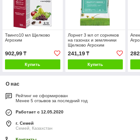
Твинго10 мл Щелково
Лорнет 3 мл от сорняков
Апек
Агрохим
на газонах и земляники
Агр
Щелково Агрохим
902,99
241,19
282
₸
₸
Купить
Купить
О нас
Рейтинг не сформирован
Менее 5 отзывов за последний год
Работает с 12.05.2020
г. Семей
Семей, Казахстан
Контакты