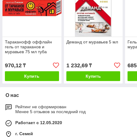
Тараканофф оффлайн
Деманд от муравьев 5 мл
Гель
гель от тараканов и
мура
муравьев 75 мл туба
970,12
1 232,69
685
₸
₸
Купить
Купить
О нас
Рейтинг не сформирован
Менее 5 отзывов за последний год
Работает с 12.05.2020
г. Семей