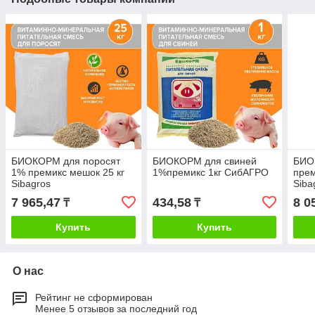
БИОКОРМ для поросят
БИОКОРМ для свиней
БИО
1% премикс мешок 25 кг
1%премикс 1кг СибАГРО
прем
Sibagros
Siba
7 965,47
434,58
8 0
₸
₸
Купить
Купить
О нас
Рейтинг не сформирован
Менее 5 отзывов за последний год