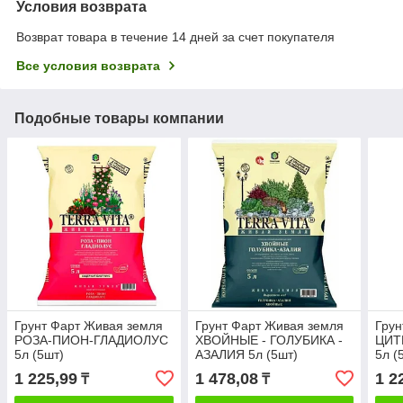
Условия возврата
Возврат товара в течение 14 дней за счет покупателя
Все условия возврата
Подобные товары компании
Грунт Фарт Живая земля
Грунт Фарт Живая земля
Грун
РОЗА-ПИОН-ГЛАДИОЛУС
ХВОЙНЫЕ - ГОЛУБИКА -
ЦИТ
5л (5шт)
АЗАЛИЯ 5л (5шт)
5л (
1 225,99
1 478,08
1 2
₸
₸