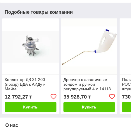
Подобные товары компании
Коллектор ДВ 31.200
Дренчер с эластичным
Поли
(прозр) БДА к АИДу и
зондом и ручкой
РОСТ
Майге
регулируемый 4 л 14113
шту
А/М
12 792,27
35 928,70
730
₸
₸
Купить
Купить
О нас