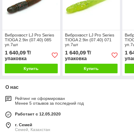
Виброхвост LJ Pro Series
Виброхвост LJ Pro Series
Вибр
TIOGA 2.9in (07.40) 085
TIOGA 2.9in (07.40) 071
TIOG
уп.7шт
уп.7шт
уп.7
1 640,09
1 640,09
1 6
₸/
₸/
упаковка
упаковка
упа
Купить
Купить
О нас
Рейтинг не сформирован
Менее 5 отзывов за последний год
Работает с 12.05.2020
г. Семей
Семей, Казахстан