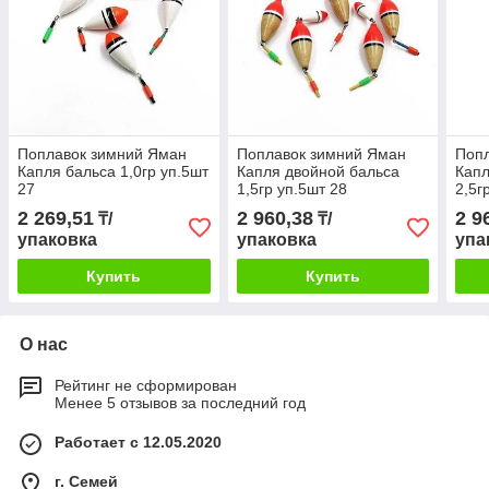
Поплавок зимний Яман
Поплавок зимний Яман
Поп
Капля бальса 1,0гр уп.5шт
Капля двойной бальса
Капл
27
1,5гр уп.5шт 28
2,5г
2 269,51
2 960,38
2 9
₸/
₸/
упаковка
упаковка
упа
Купить
Купить
О нас
Рейтинг не сформирован
Менее 5 отзывов за последний год
Работает с 12.05.2020
г. Семей