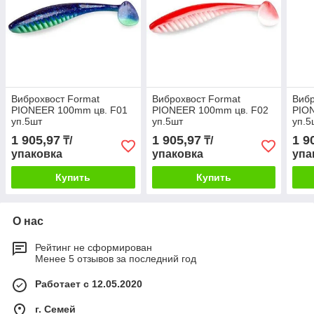
Виброхвост Format
Виброхвост Format
Вибр
PIONEER 100mm цв. F01
PIONEER 100mm цв. F02
PIO
уп.5шт
уп.5шт
уп.5
1 905,97
1 905,97
1 9
₸/
₸/
упаковка
упаковка
упа
Купить
Купить
О нас
Рейтинг не сформирован
Менее 5 отзывов за последний год
Работает с 12.05.2020
г. Семей