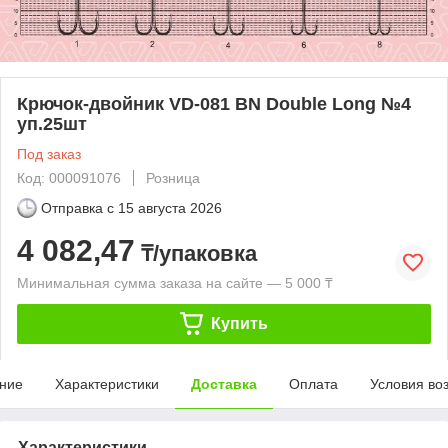
Крючок-двойник VD-081 BN Double Long №4
уп.25шт
Под заказ
Код: 000091076
Розница
Отправка с
15 августа 2026
4 082,47
₸/упаковка
Минимальная сумма заказа на сайте — 5 000 ₸
Купить
ние
Характеристики
Доставка
Оплата
Условия во
Характеристики