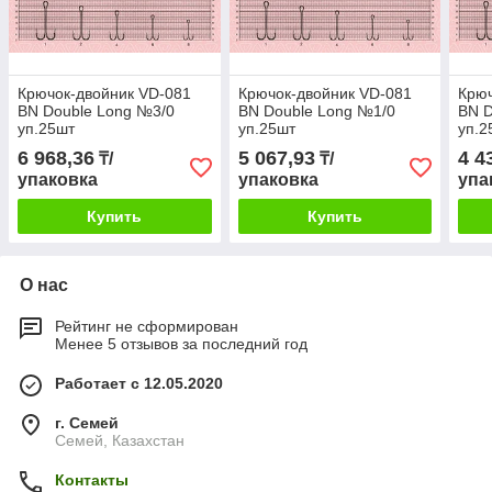
Крючок-двойник VD-081
Крючок-двойник VD-081
Крюч
BN Double Long №3/0
BN Double Long №1/0
BN 
уп.25шт
уп.25шт
уп.2
6 968,36
5 067,93
4 4
₸/
₸/
упаковка
упаковка
упа
Купить
Купить
О нас
Рейтинг не сформирован
Менее 5 отзывов за последний год
Работает с 12.05.2020
г. Семей
Семей, Казахстан
Контакты