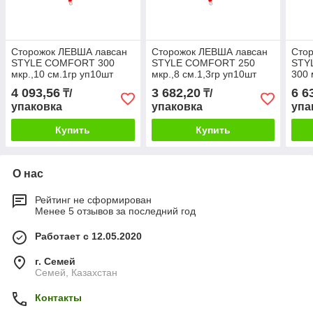
Сторожок ЛЕВША лавсан
Сторожок ЛЕВША лавсан
Сто
STYLE COMFORT 300
STYLE COMFORT 250
STY
мкр.,10 см.1гр уп10шт
мкр.,8 см.1,3гр уп10шт
300 
уп1
4 093,56
3 682,20
6 6
₸/
₸/
упаковка
упаковка
упа
Купить
Купить
О нас
Рейтинг не сформирован
Менее 5 отзывов за последний год
Работает с 12.05.2020
г. Семей
Семей, Казахстан
Контакты