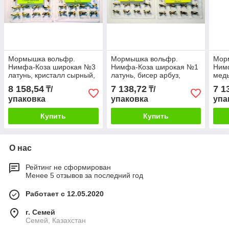
Мормышка вольфр.
Мормышка вольфр.
Мор
Нимфа-Коза широкая №3
Нимфа-Коза широкая №1
Ним
латунь, кристалл сырный,
латунь, бисер арбуз,
медь
0,72гр., уп.10шт. (20323)
0,4гр., уп.10шт. (20321)
уп.1
8 158,54
7 138,72
7 1
₸/
₸/
упаковка
упаковка
упа
Купить
Купить
О нас
Рейтинг не сформирован
Менее 5 отзывов за последний год
Работает с 12.05.2020
г. Семей
Семей, Казахстан