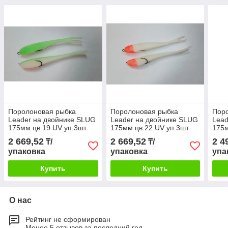
Поролоновая рыбка
Поролоновая рыбка
Пор
Leader на двойнике SLUG
Leader на двойнике SLUG
Lead
175мм цв.19 UV уп.3шт
175мм цв.22 UV уп.3шт
175м
2 669,52
2 669,52
2 4
₸/
₸/
упаковка
упаковка
упа
Купить
Купить
О нас
Рейтинг не сформирован
Менее 5 отзывов за последний год