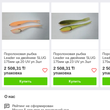
Поролоновая рыбка
Поролоновая рыбка
Пор
Leader на двойнике SLUG
Leader на двойнике SLUG
Lead
175мм цв.20 UV уп.3шт
175мм цв.23 UV уп.3шт
175м
2 508,31
2 508,31
2 5
₸/
₸/
упаковка
упаковка
упа
Купить
Купить
О нас
Рейтинг не сформирован
Менее 5 отзывов за последний год