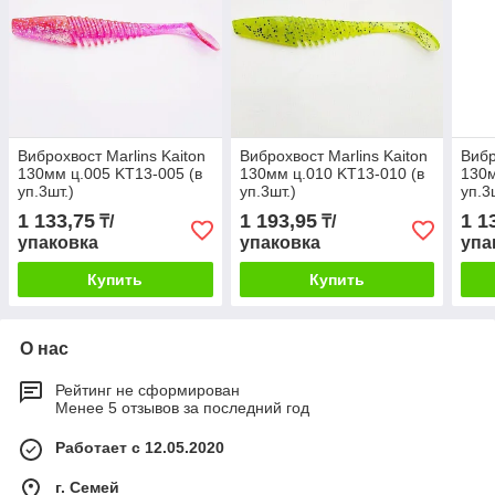
Виброхвост Marlins Kaiton
Виброхвост Marlins Kaiton
Вибр
130мм ц.005 KT13-005 (в
130мм ц.010 KT13-010 (в
130м
уп.3шт.)
уп.3шт.)
уп.3
1 133,75
1 193,95
1 1
₸/
₸/
упаковка
упаковка
упа
Купить
Купить
О нас
Рейтинг не сформирован
Менее 5 отзывов за последний год
Работает с 12.05.2020
г. Семей