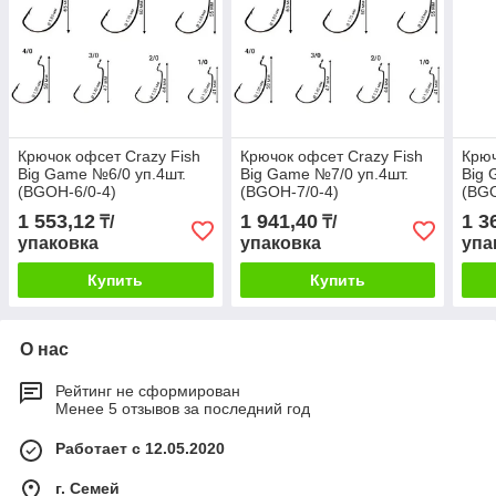
Крючок офсет Crazy Fish
Крючок офсет Crazy Fish
Крюч
Big Game №6/0 уп.4шт.
Big Game №7/0 уп.4шт.
Big 
(BGOH-6/0-4)
(BGOH-7/0-4)
(BGO
1 553,12
1 941,40
1 3
₸/
₸/
упаковка
упаковка
упа
Купить
Купить
О нас
Рейтинг не сформирован
Менее 5 отзывов за последний год
Работает с 12.05.2020
г. Семей