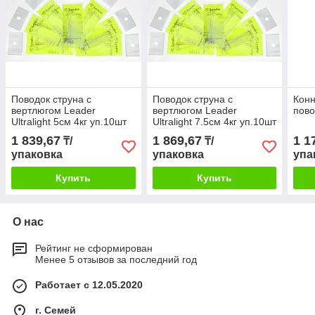
Поводок струна с
Поводок струна с
Конн
вертлюгом Leader
вертлюгом Leader
пово
Ultralight 5см 4кг уп.10шт
Ultralight 7.5см 4кг уп.10шт
1 839,67
1 869,67
1 1
₸/
₸/
упаковка
упаковка
упа
Купить
Купить
О нас
Рейтинг не сформирован
Менее 5 отзывов за последний год
Работает с 12.05.2020
г. Семей