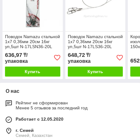
Поводок Namazu стальной
Поводок Namazu стальной
Коро
1х7 0,36мм 20см 16кг
1х7 0,36мм 20см 16кг
изол
уп,5шт N-17LSN36-20L
уп,5шт N-17LS36-20L
150
636,97
648,72
₸/
₸/
652
упаковка
упаковка
Купить
Купить
О нас
Рейтинг не сформирован
Менее 5 отзывов за последний год
Работает с 12.05.2020
г. Семей
Семей, Казахстан