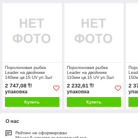
Поролоновая рыбка
Поролоновая рыбка
Пор
Leader на двойнике
Leader на двойнике
Lead
140мм цв.15 UV уп.3шт
110мм цв.15 UV уп.3шт
150м
2 747,08
2 232,61
2 3
₸/
₸/
упаковка
упаковка
упа
Купить
Купить
О нас
Рейтинг не сформирован
Менее 5 отзывов за последний год